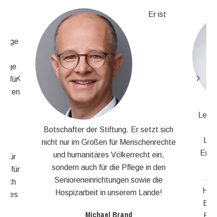
Er ist
er
äftige
nd
ältige
tz für
 guten
nd
Leben
i
Botschafter der Stiftung. Er setzt sich
n,
Leb
nicht nur im Großen für Menschenrechte
ten
Erwar
und humanitäres Völkerrecht ein,
. Für
se
sondern auch für die Pflege in den
en für
Ane
Senioreneinrichtungen sowie die
 auch
Hobb
Hospizarbeit in unserem Lande!
 alles
Basi
Michael Brand
Ein