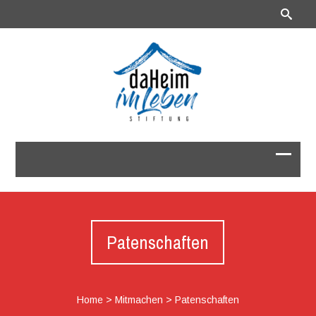
Patenschaften
Home
>
Mitmachen
>
Patenschaften