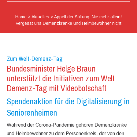
Home
>
Aktuelles
>
Appell der Stiftung: Nie mehr allein!
Vergesst uns Demenzkranke und Heimbewohner nicht
Zum Welt-Demenz-Tag:
Bundesminister Helge Braun
unterstützt die Initiativen zum Welt
Demenz-Tag mit Videobotschaft
Spendenaktion für die Digitalisierung in
Seniorenheimen
Während der Corona-Pandemie gehören Demenzkranke
und Heimbewohner zu dem Personenkreis, der von den