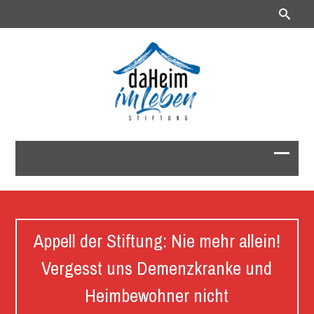
Appell der Stiftung: Nie mehr allein!
Vergesst uns Demenzkranke und
Heimbewohner nicht