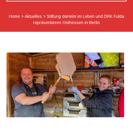
Home
>
Aktuelles
>
Stiftung daHeim im Leben und DRK Fulda
repräsentieren Osthessen in Berlin