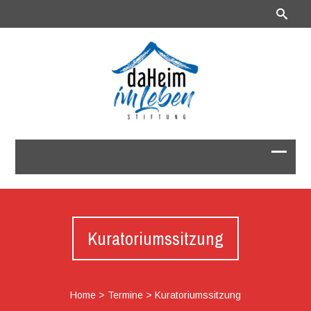
Kuratoriumssitzung
Home
>
Termine
>
Kuratoriumssitzung