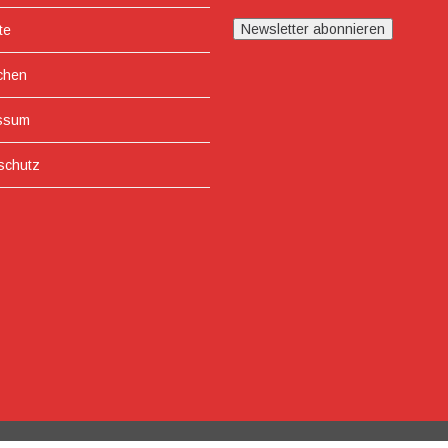
te
chen
ssum
schutz