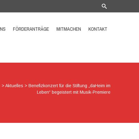
UNS
FÖRDERANTRÄGE
MITMACHEN
KONTAKT
e
>
Aktuelles
>
Benefizkonzert für die Stiftung „daHeim im
Leben“ begeistert mit Musik-Premiere