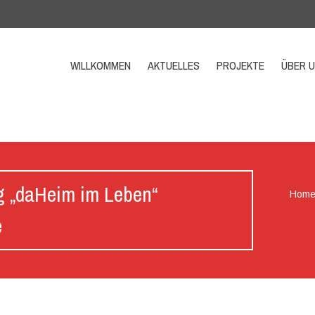
WILLKOMMEN
AKTUELLES
PROJEKTE
ÜBER 
ng „daHeim im Leben“
Hom
e