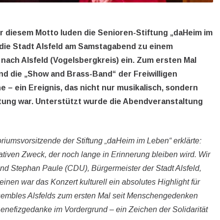
ter diesem Motto luden die Senioren-Stiftung „daHeim im
 die Stadt Alsfeld am Samstagabend zu einem
nach Alsfeld (Vogelsbergkreis) ein. Zum ersten Mal
d die „Show and Brass-Band“ der Freiwilligen
– ein Ereignis, das nicht nur musikalisch, sondern
tung war. Unterstützt wurde die Abendveranstaltung
iumsvorsitzende der Stiftung „daHeim im Leben“ erklärte:
ativen Zweck, der noch lange in Erinnerung bleiben wird. Wir
nd Stephan Paule (CDU), Bürgermeister der Stadt Alsfeld,
inen war das Konzert kulturell ein absolutes Highlight für
Ensembles Alsfelds zum ersten Mal seit Menschengedenken
nefizgedanke im Vordergrund – ein Zeichen der Solidarität