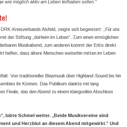
e wie möglich aktiv am Leben teilhaben sollen.“
te!
 DRK-Kreisverbands Alsfeld, zeigte sich begeistert: „Für uns
 mit der Stiftung „daHeim im Leben“. Zum einen ermöglichen
derbaren Musikabend, zum anderen kommt der Erlös direkt
Ort helfen, dass ältere Menschen weiterhin mitten im Leben
falt: Von traditioneller Blasmusik über Highland-Sound bis hin
mbles ihr Können. Das Publikum dankte mit lang
 Finale, das den Abend zu einem klangvollen Abschluss
“, lobte Schmel weiter. „Beide Musikvereine sind
ement und Herzblut an diesem Abend mitgewirkt.“ Und