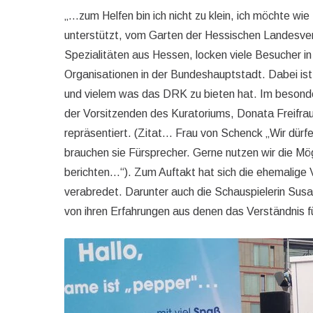
„…zum Helfen bin ich nicht zu klein, ich möchte wi
unterstützt, vom Garten der Hessischen Landesvert
Spezialitäten aus Hessen, locken viele Besucher in
Organisationen in der Bundeshauptstadt. Dabei is
und vielem was das DRK zu bieten hat. Im besonde
der Vorsitzenden des Kuratoriums, Donata Freifra
repräsentiert. (Zitat… Frau von Schenck „Wir dürf
brauchen sie Fürsprecher. Gerne nutzen wir die Mögl
berichten…“). Zum Auftakt hat sich die ehemalige 
verabredet. Darunter auch die Schauspielerin Susa
von ihren Erfahrungen aus denen das Verständnis f