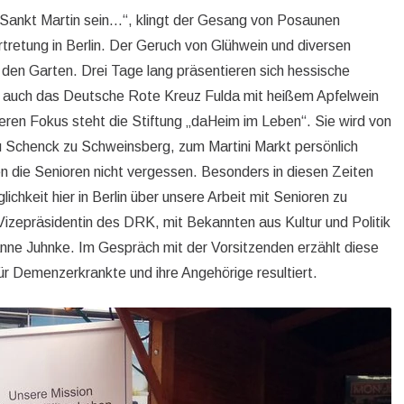
e Sankt Martin sein…“, klingt der Gesang von Posaunen
retung in Berlin. Der Geruch von Glühwein und diversen
 den Garten. Drei Tage lang präsentieren sich hessische
t auch das Deutsche Rote Kreuz Fulda mit heißem Apfelwein
ren Fokus steht die Stiftung „daHeim im Leben“. Sie wird von
u Schenck zu Schweinsberg, zum Martini Markt persönlich
en die Senioren nicht vergessen. Besonders in diesen Zeiten
ichkeit hier in Berlin über unsere Arbeit mit Senioren zu
Vizepräsidentin des DRK, mit Bekannten aus Kultur und Politik
nne Juhnke. Im Gespräch mit der Vorsitzenden erzählt diese
ür Demenzerkrankte und ihre Angehörige resultiert.