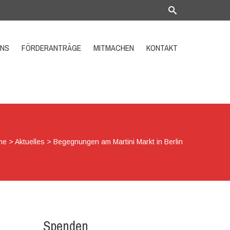
UNS
FÖRDERANTRÄGE
MITMACHEN
KONTAKT
me
>
Aktuelles
>
Begegnungen am Martini Markt in Berlin
Spenden