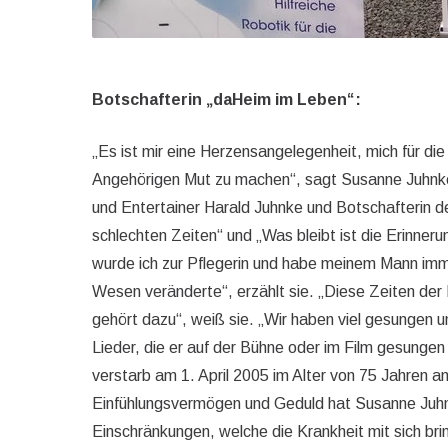
Botschafterin „daHeim im Leben“:
„Es ist mir eine Herzensangelegenheit, mich für d
Angehörigen Mut zu machen“, sagt Susanne Juhnke
und Entertainer Harald Juhnke und Botschafterin der
schlechten Zeiten“ und „Was bleibt ist die Erinnerun
wurde ich zur Pflegerin und habe meinem Mann immer
Wesen veränderte“, erzählt sie. „Diese Zeiten der 
gehört dazu“, weiß sie. „Wir haben viel gesungen u
Lieder, die er auf der Bühne oder im Film gesungen
verstarb am 1. April 2005 im Alter von 75 Jahren a
Einfühlungsvermögen und Geduld hat Susanne Juhnke 
Einschränkungen, welche die Krankheit mit sich brin