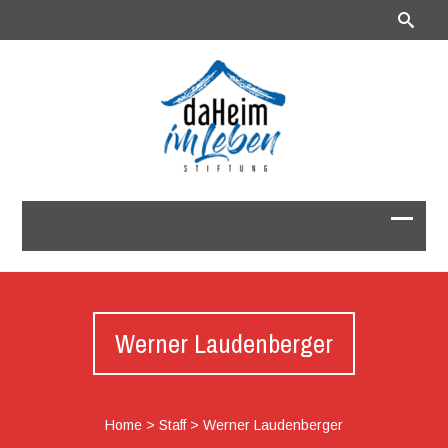
Werner Laudenberger
Home
>
Staff
>
Werner Laudenberger