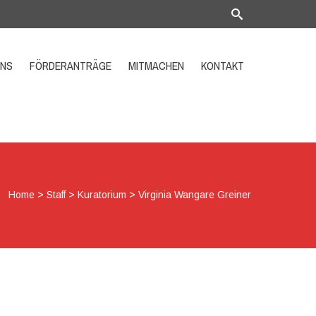
UNS
FÖRDERANTRÄGE
MITMACHEN
KONTAKT
Home
>
Staff
>
Kuratorium
>
Virginia Wangare Greiner