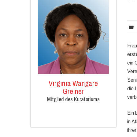
Frau
erst
ein 
Vere
Seni
Virginia Wangare
die 
Greiner
verb
Mitglied des Kuratoriums
Ein 
in A
ihre