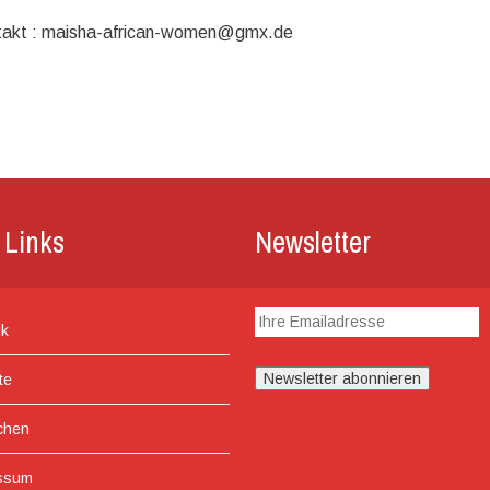
takt : maisha-african-women@gmx.de
 Links
Newsletter
ik
te
chen
ssum