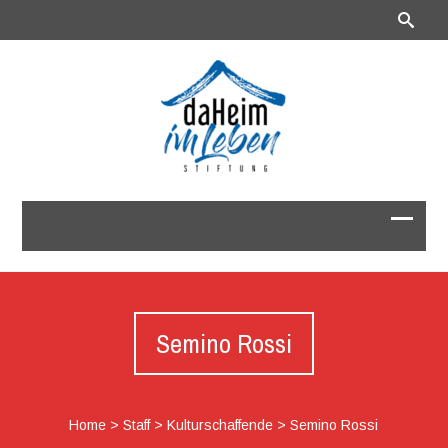
Semino Rossi
Home
>
Staff
>
Kulturschaffende
>
Semino Rossi