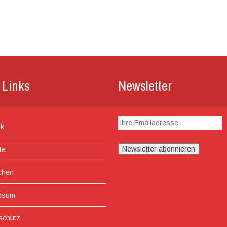
 Links
Newsletter
ik
te
chen
ssum
schutz