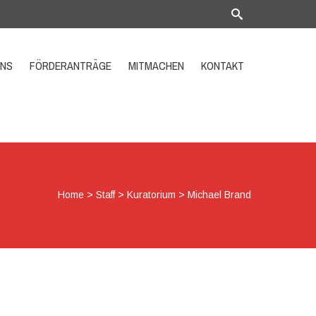
UNS
FÖRDERANTRÄGE
MITMACHEN
KONTAKT
Home
>
Staff
>
Kuratorium
>
Michael Brand