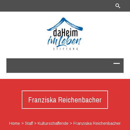
Franziska Reichenbacher
Home
>
Staff
>
Kulturschaffende
>
Franziska Reichenbacher